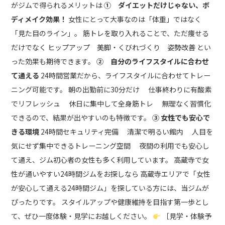
がジムで得られるメリットは
① ダイエットだけじゃない、ボ
ディメイク効果！
女性にとって大事なのは「体重」ではなく
「見た目のライン」。 筋トレを取り入れることで、ただ痩せる
だけでなく ヒップアップ 美脚・くびれづくり 姿勢改善 とい
った効果も期待できます。
② 自分のライフスタイルに合わせ
て通える
24時間営業だから、ライフスタイルに合わせてトレー
ニング可能です。 朝の出勤前に30分だけ 仕事終わりに有酸素
でリフレッシュ 休日に集中して全身筋トレ 無理なく習慣化
できるので、結果が出やすいのも特徴です。
③ 女性でも安心で
きる環境
24時間セキュリティ完備 清潔で明るい館内 人目を
気にせず集中できるトレーニング空間 夜間の利用でも安心し
て通え、ジム初心者の女性も多く利用しています。 高蔵寺で女
性が通いやすい24時間ジムをお探しなら 高蔵寺エリアで「女性
が安心して通える24時間ジム」を探している方には、当ジムが
ぴったりです。 スタイルアップや健康維持を目指す第一歩とし
て、ぜひ一度体験・見学にお越しください。
［見学・体験予